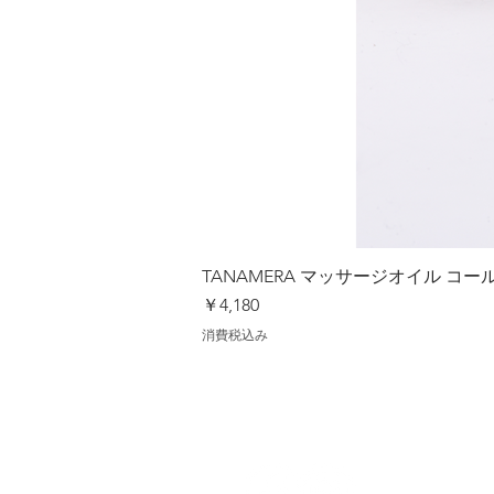
TANAMERA マッサージオイル 
価格
￥4,180
消費税込み
【ショッ
ご