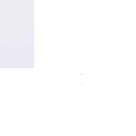
TANAMERA Nクリーム
在庫なし
的表記】
報