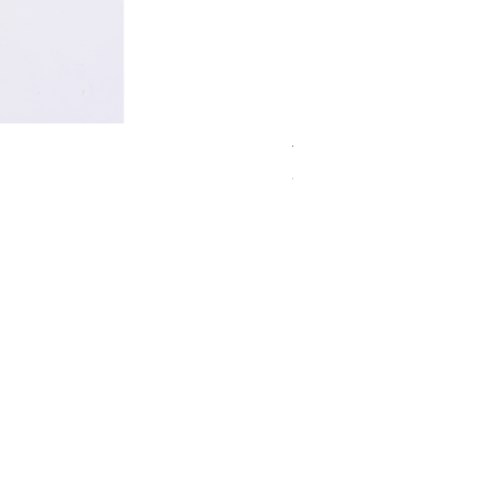
TANAMERA Nクリーム
在庫なし
的表記】
報
売
ポリシー