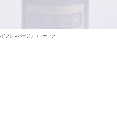
コールドプレスバージンココナッツ
クイックビュー
ピングガイド】
【カスタマーサポート】
【企業・法
注文について
納品書・領収書について
企業情
・配送について
返品・交換・キャンセル等
店頭販
払いについて
お問い合わせ先
プライバシー