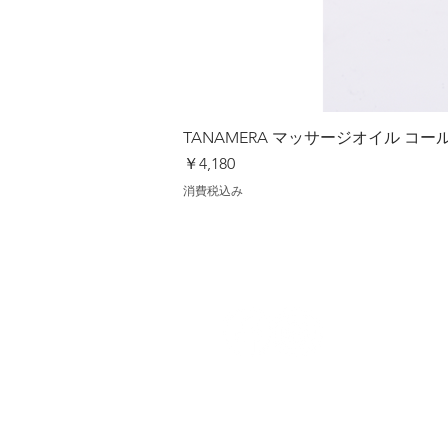
TANAMERA マッサージオイル 
価格
￥4,180
消費税込み
【ショッ
ご
送料
お支