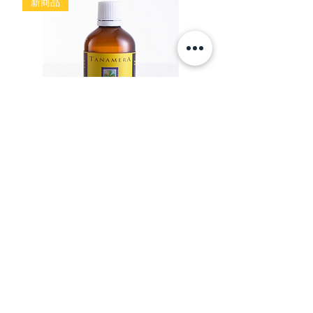
新商品
TANAMERA マッサージオイル コール
TANAMERA Nク
ドプレスバージンココナッツ
グ
在庫なし
価格
￥4,180
消費税込み