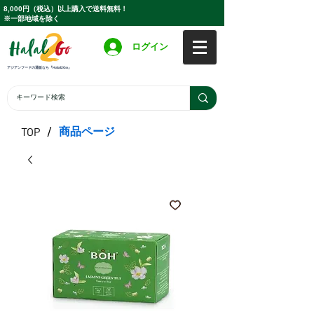
8,000円（税込）以上購入で送料無料！
※一部地域を除く
ログイン
アジアンフードの通販なら『Halal2Go』
/
商品ページ
TOP