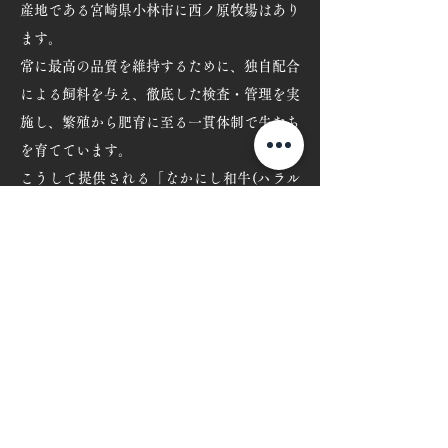
産地である宮崎県小林市に西ノ原牧場はあり
ます。
常に最高の品質を維持するために、独自配合
による飼料を与え、徹底した検査・管理を実
施し、繁殖から肥育に至る一貫体制で牛たち
を育てています。
こうして提供される「なかにし和牛(ハラル
和牛)」の味わいは、まさに最高級の和牛な
らではの肉のコクがあり、それでいてしつこ
くなく、品のある旨味が凝縮されています。
オンラインショップ