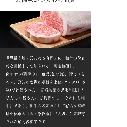
世界最高峰と言われる肉質と味、和牛の代表
的な品種として知られる「黒毛和種」。
肉のサシ(霜降り)、色沢(色や艶)、締まりと
キメ、脂肪の色沢の項目を上位2ランク(4・5
級)で評価された「宮崎県産の黒毛和種」が
私たちが皆さんにご提供する「なかにし和
牛」であり、和牛の名産地として有名な宮崎
県小林市の「西ノ原牧場」で大切に生産肥育
された最高級和牛です。