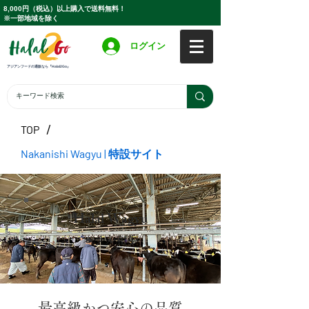
8,000円（税込）以上購入で送料無料！
※一部地域を除く
ログイン
アジアンフードの通販なら『Halal2Go』
/
TOP
Nakanishi Wagyu | 特設サイト
Halal Wagyu
ハラル和牛
最高級かつ安心の品質