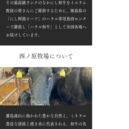
その最高級ランクのなかにし和牛をイスラム
教徒の皆さんにご提供するために、徳島県の
「にし阿波ビーフ」のハラル専用食肉センタ
ーで屠殺し「ハラル和牛」として全国各地へ
お届けしています。
西ノ原牧場について
霧島連山に抱かれた豊かな自然と、ミネラル
豊富な清流と湧き水に代表される、和牛の名